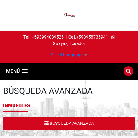
Tel.
+593994039525
|
Cel.
+593958735941
-
Guayas, Ecuador
Select Language
▼
MENÚ
BÚSQUEDA AVANZADA
INMUEBLES
BÚSQUEDA AVANZADA