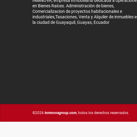
INMNOVA, empresa inmobiliaria dedicada a operacione
en Bienes Raíces. Administraciòn de bienes,
Comercializacion de proyectos habitacionales e
industriales,Tasaciones, Venta y Alquiler de inmuebles 
la ciudad de Guayaquil, Guayas, Ecuador
©2026
inmnovagroup.com
, todos los derechos reservados.