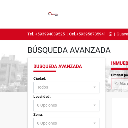
Tel.
+593994039525
|
Cel.
+593958735941
-
|
Guaya
BÚSQUEDA AVANZADA
INMUEB
BÚSQUEDA AVANZADA
Ordenar po
Ciudad:
Más 
Todos
Localidad:
0 Opciones
Zona:
0 Opciones