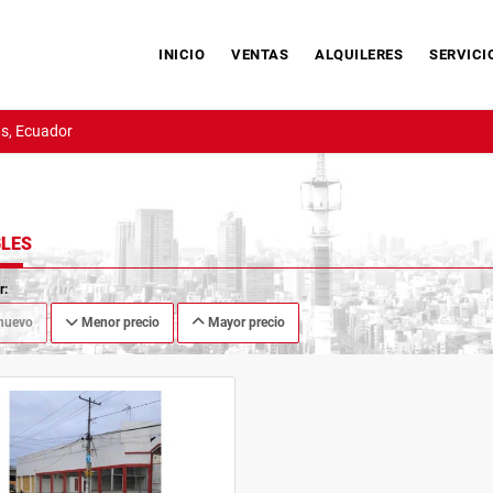
INICIO
VENTAS
ALQUILERES
SERVICI
s, Ecuador
LES
r:
nuevo
Menor precio
Mayor precio