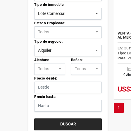
Tipo de inmueble:
Lote Comercial
Estado Propiedad:
Todos
VENTA 
AL MER
Tipo de negocio:
En:
Guay
Alquiler
Tipo:
Lo
Para:
Ve
Alcobas:
Baños:
Todos
Todos
0 Al
Precio desde:
US$
Precio hasta:
1
BUSCAR