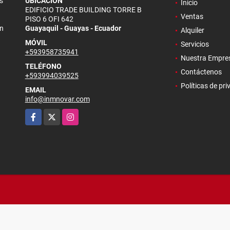
s
UBICACIÓN
Inicio
EDIFICIO TRADE BUILDING TORRE B
Ventas
PISO 6 OFI 642
en
Guayaquil - Guayas - Ecuador
Alquiler
MÓVIL
Servicios
+593958735941
Nuestra Empre
TELÉFONO
Contáctenos
+593994039525
Políticas de pr
EMAIL
info@inmnovar.com
Facebook
X
Instagram