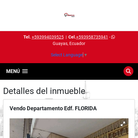
Tel.
+593994039525
|
Cel.
+593958735941
-
Guayas, Ecuador
Select Language
▼
MENÚ
Detalles del inmueble
Vendo Departamento Edf. FLORIDA