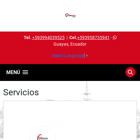
Tel.
+593994039525
|
Cel.
+593958735941
-
Guayas, Ecuador
Select Language
▼
MENÚ
Servicios