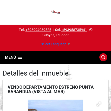
Tel.
+593994039525
|
Cel.
+593958735941
-
Guayas, Ecuador
Select Language
▼
MENÚ
Detalles del inmueble
VENDO DEPARTAMENTO ESTRENO PUNTA
BARANDUA (VISTA AL MAR)