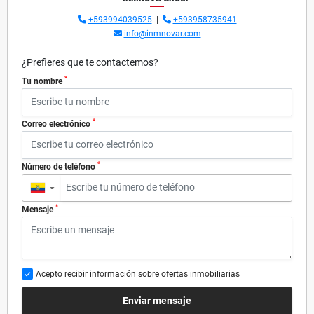
+593994039525
|
+593958735941
info@inmnovar.com
¿Prefieres que te contactemos?
*
Tu nombre
*
Correo electrónico
*
Número de teléfono
▼
*
Mensaje
Acepto recibir información sobre ofertas inmobiliarias
Enviar mensaje