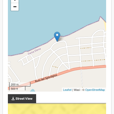
−
200 m
500 ft
Leaflet
| Wasi - ©
OpenStreetMap
Street View