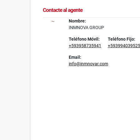
Contacte al agente
Nombre:
INMNOVA GROUP
Teléfono Móvil:
Teléfono Fijo:
+593958735941
+59399403952
Email:
info@inmnovar.com