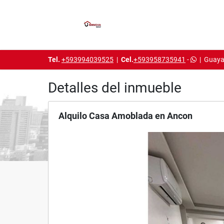
Tel.
+593994039525
|
Cel.
+593958735941
-
|
Guaya
Detalles del inmueble
Alquilo Casa Amoblada en Ancon