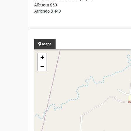
Alícuota $60
Arriendo $ 440
Mapa
+
−