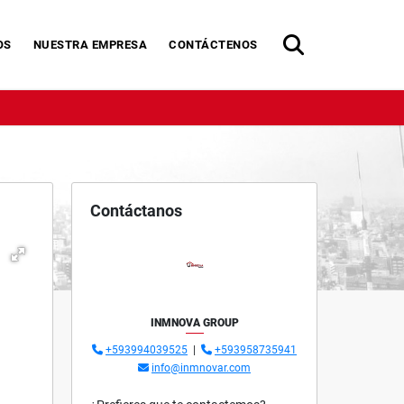
OS
NUESTRA EMPRESA
CONTÁCTENOS
Contáctanos
INMNOVA GROUP
+593994039525
|
+593958735941
info@inmnovar.com