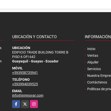
UBICACIÓN Y CONTACTO
INFORMACIÓN
s
UBICACIÓN
Inicio
EDIFICIO TRADE BUILDING TORRE B
Ventas
PISO 6 OFI 642
en
Guayaquil - Guayas - Ecuador
Alquiler
MÓVIL
Servicios
+593958735941
Nuestra Empre
TELÉFONO
Contáctenos
+593994039525
Políticas de pr
EMAIL
info@inmnovar.com
Facebook
X
Instagram