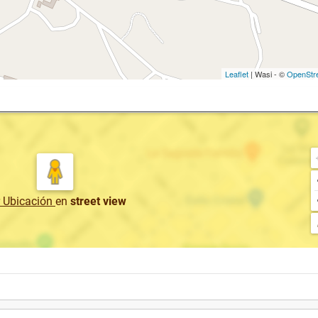
Leaflet
| Wasi - ©
OpenStr
r Ubicación
en
street view