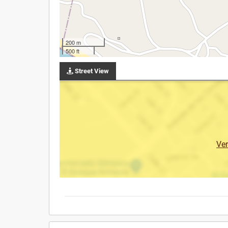
200 m
500 ft
Street View
Ve