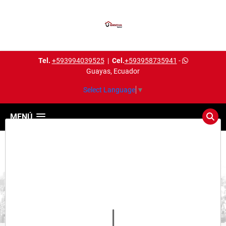
Tel.
+593994039525
|
Cel.
+593958735941
-
Guayas, Ecuador
Select Language
▼
MENÚ
Detalles del inmueble