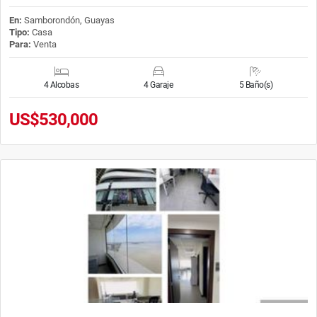
En:
Samborondón, Guayas
Tipo:
Casa
Para:
Venta
4 Alcobas
4 Garaje
5 Baño(s)
US$530,000