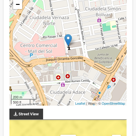
−
200 m
500 ft
Leaflet
| Wasi - ©
OpenStreetMap
Street View