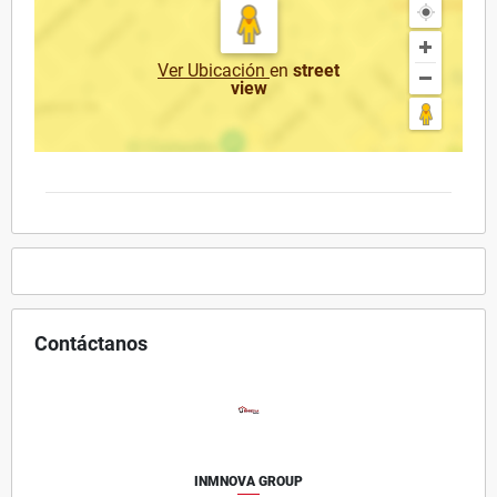
Ver Ubicación
en
street
view
Contáctanos
INMNOVA GROUP