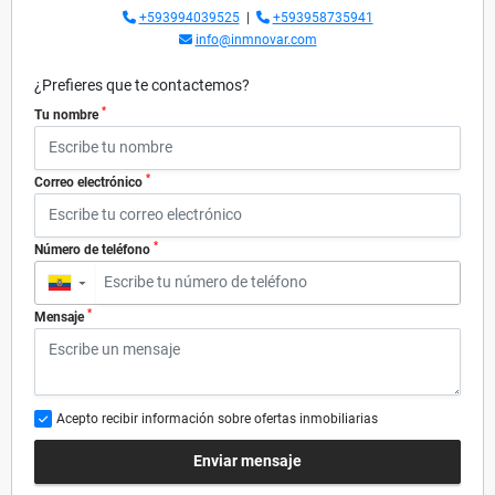
+593994039525
|
+593958735941
info@inmnovar.com
¿Prefieres que te contactemos?
*
Tu nombre
*
Correo electrónico
*
Número de teléfono
▼
*
Mensaje
Acepto recibir información sobre ofertas inmobiliarias
Enviar mensaje