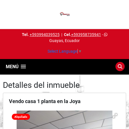
Tel.
+593994039525
|
Cel.
+593958735941
-
Guayas, Ecuador
Select Language
▼
MENÚ
Detalles del inmueble
Vendo casa 1 planta en la Joya
Alquilado