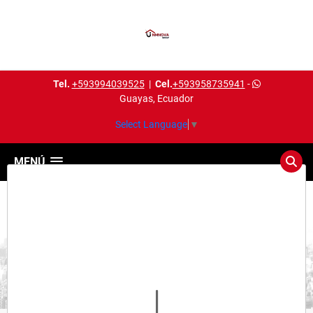
Tel.
+593994039525
|
Cel.
+593958735941
-
Guayas, Ecuador
Select Language
▼
MENÚ
Detalles del inmueble