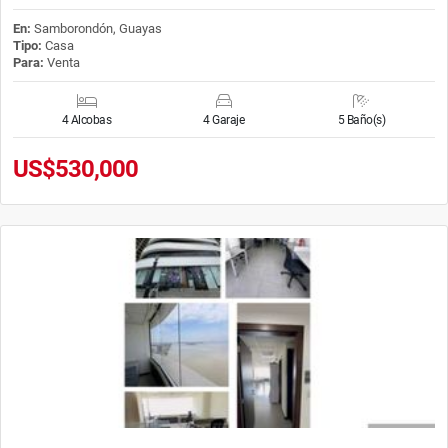
En:
Samborondón, Guayas
Tipo:
Casa
Para:
Venta
4 Alcobas
4 Garaje
5 Baño(s)
US$530,000