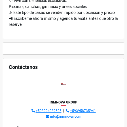
🌴 Vive con beneficios exclusivos:
Piscinas, canchas, gimnasio y áreas sociales
⚠️ Este tipo de casas se venden rápido por ubicación y precio
📲 Escríbeme ahora mismo y agenda tu visita antes que otro la
reserve
Contáctanos
INMNOVA GROUP
+593994039525
|
+593958735941
info@inmnovar.com