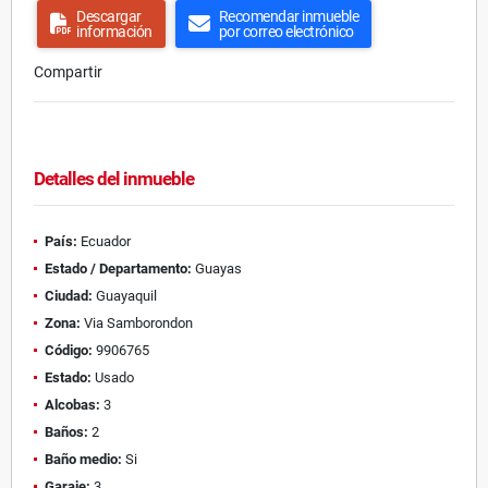
Descargar
Recomendar inmueble
información
por correo electrónico
Compartir
Detalles del inmueble
País:
Ecuador
Estado / Departamento:
Guayas
Ciudad:
Guayaquil
Zona:
Via Samborondon
Código:
9906765
Estado:
Usado
Alcobas:
3
Baños:
2
Baño medio:
Si
Garaje:
3