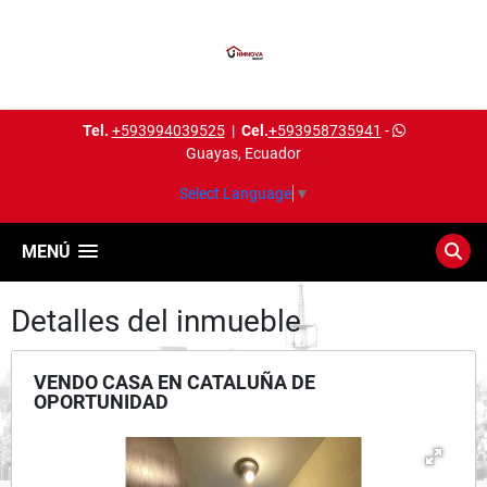
Tel.
+593994039525
|
Cel.
+593958735941
-
Guayas, Ecuador
Select Language
▼
MENÚ
Detalles del inmueble
VENDO CASA EN CATALUÑA DE
OPORTUNIDAD