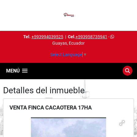
Tel.
+593994039525
|
Cel.
+593958735941
-
Guayas, Ecuador
Select Language
▼
MENÚ
Detalles del inmueble
VENTA FINCA CACAOTERA 17HA