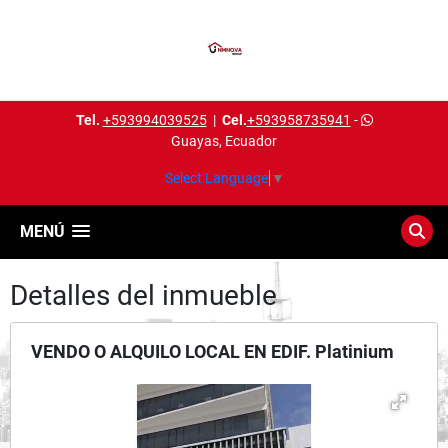
Tel.
+593994039525
|
Cel.
+593958735941
-
Guayas, Ecuador
Select Language
▼
MENÚ
Detalles del inmueble
VENDO O ALQUILO LOCAL EN EDIF. Platinium