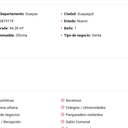
/ Departamento:
Guayas
Ciudad:
Guayaquil
6873179
Estado:
Nuevo
vada:
44.28 m²
Baño:
1
inmueble:
Oficina
Tipo de negocio:
Venta
urísticas
Ascensor
zona urbana
Colegios / Universidades
 de negocios
Parqueadero visitantes
a / Recepción
Salón Comunal