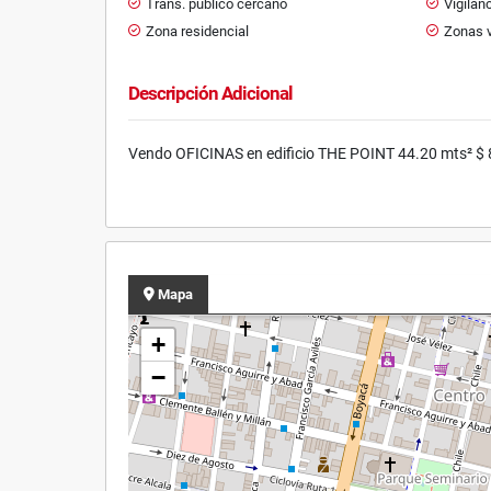
Trans. público cercano
Vigilan
Zona residencial
Zonas 
Descripción Adicional
Vendo OFICINAS en edificio THE POINT 44.20 mts² $
Mapa
+
−