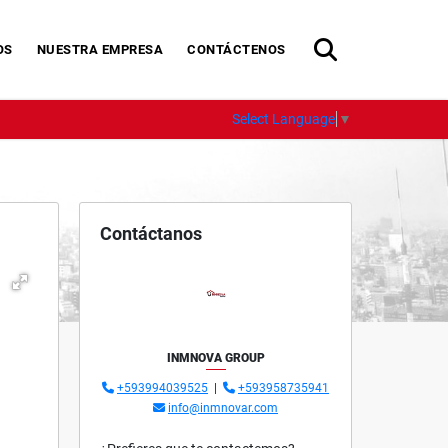
OS
NUESTRA EMPRESA
CONTÁCTENOS
Select Language
▼
Contáctanos
INMNOVA GROUP
+593994039525
|
+593958735941
info@inmnovar.com