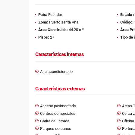
País:
Ecuador
Estado 
Zona:
Puerto santa Ana
Código:
Área Construida:
44.20 m²
Área Pri
Pisos:
27
Tipo de 
Características internas
Aire acondicionado
Características externas
Acceso pavimentado
Áreas T
Centros comerciales
Cerca 
Garita de Entrada
Oficina
Parques cercanos
Porterí