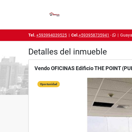
Tel.
+593994039525
|
Cel.
+593958735941
-
|
Guaya
Detalles del inmueble
Vendo OFICINAS Edificio THE POINT (P
Oportunidad