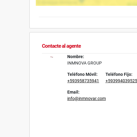
Contacte al agente
Nombre:
INMNOVA GROUP
Teléfono Móvil:
Teléfono Fijo:
+593958735941
+59399403952
Email:
info@inmnovar.com