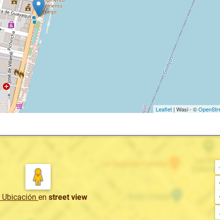
Leaflet
| Wasi - ©
OpenStr
r Ubicación
en
street view