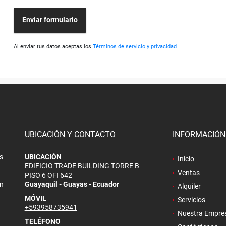
Enviar formulario
Al enviar tus datos aceptas los
Términos de servicio y privacidad
UBICACIÓN Y CONTACTO
INFORMACIÓN
s
UBICACIÓN
Inicio
EDIFICIO TRADE BUILDING TORRE B
Ventas
PISO 6 OFI 642
en
Guayaquil - Guayas - Ecuador
Alquiler
MÓVIL
Servicios
+593958735941
Nuestra Empre
TELÉFONO