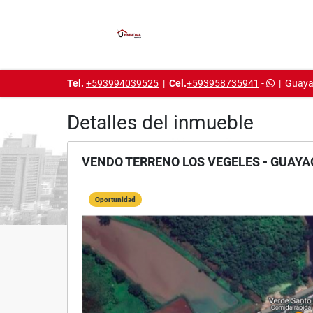
Tel.
+593994039525
|
Cel.
+593958735941
-
|
Guaya
Detalles del inmueble
VENDO TERRENO LOS VEGELES - GUAYA
Oportunidad