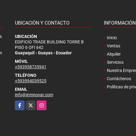
UBICACIÓN Y CONTACTO
INFORMACIÓN
s
UBICACIÓN
Inicio
EDIFICIO TRADE BUILDING TORRE B
Ventas
PISO 6 OFI 642
en
Guayaquil - Guayas - Ecuador
Alquiler
MÓVIL
Servicios
+593958735941
Nuestra Empre
TELÉFONO
Contáctenos
+593994039525
Políticas de pr
EMAIL
info@inmnovar.com
Facebook
X
Instagram