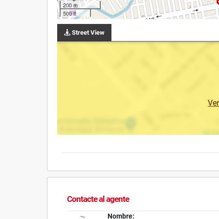
200 m
500 ft
Street View
Ve
Contacte al agente
Nombre: