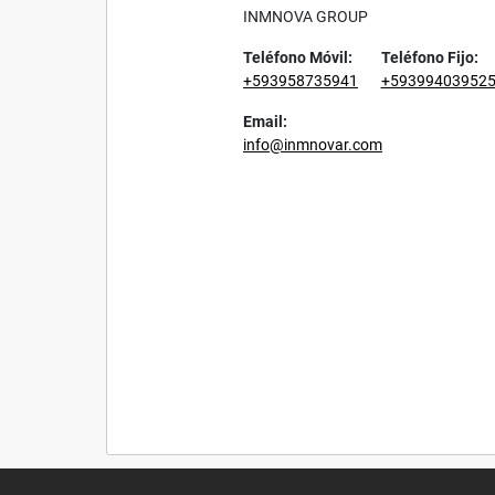
INMNOVA GROUP
Teléfono Móvil:
Teléfono Fijo:
+593958735941
+59399403952
Email:
info@inmnovar.com