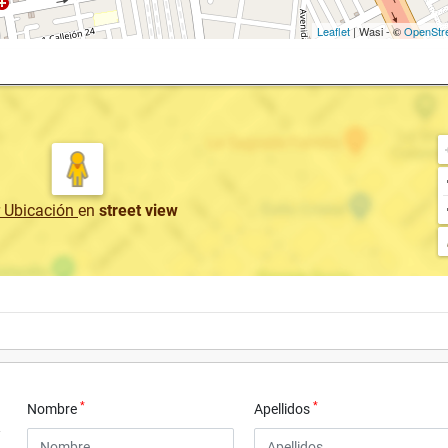
Leaflet
| Wasi - ©
OpenStr
r Ubicación
en
street view
*
*
Nombre
Apellidos