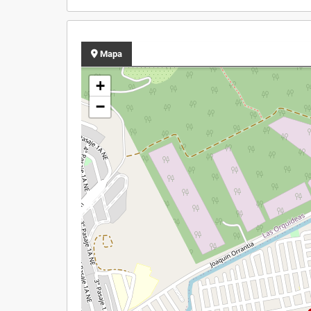
Mapa
+
−