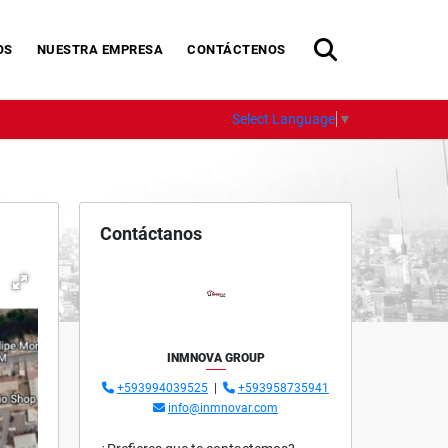
OS
NUESTRA EMPRESA
CONTÁCTENOS
Select Language
▼
Contáctanos
INMNOVA GROUP
+593994039525
|
+593958735941
info@inmnovar.com