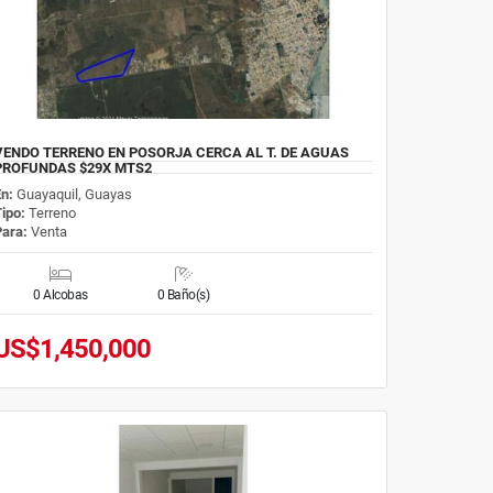
VENDO TERRENO EN POSORJA CERCA AL T. DE AGUAS
PROFUNDAS $29X MTS2
En:
Guayaquil, Guayas
Tipo:
Terreno
Para:
Venta
0 Alcobas
0 Baño(s)
US$1,450,000