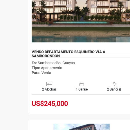
VENDO DEPARTAMENTO ESQUINERO VIA A
SAMBORONDON
En:
Samborondón, Guayas
Tipo:
Apartamento
Para:
Venta
2 Alcobas
1 Garaje
2 Baño(s)
US$245,000