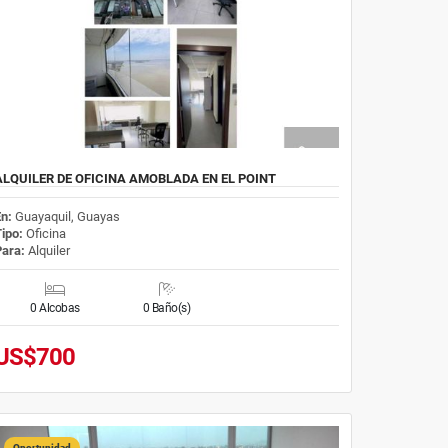
ALQUILER DE OFICINA AMOBLADA EN EL POINT
En:
Guayaquil, Guayas
Tipo:
Oficina
Para:
Alquiler
0 Alcobas
0 Baño(s)
US$700
Oportunidad