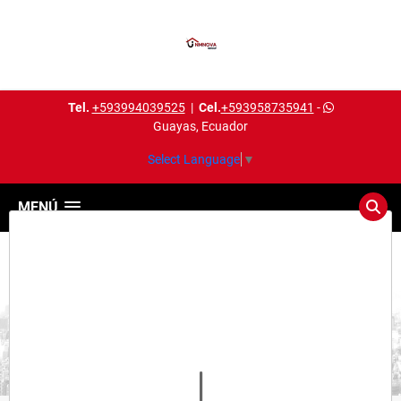
Tel.
+593994039525
|
Cel.
+593958735941
-
Guayas, Ecuador
Select Language
▼
MENÚ
Detalles del inmueble