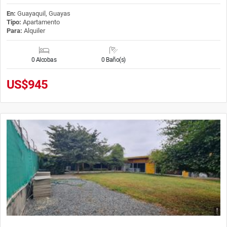
En:
Guayaquil, Guayas
Tipo:
Apartamento
Para:
Alquiler
0 Alcobas
0 Baño(s)
US$945