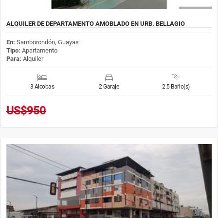
ALQUILER DE DEPARTAMENTO AMOBLADO EN URB. BELLAGIO
En:
Samborondón, Guayas
Tipo:
Apartamento
Para:
Alquiler
3 Alcobas
2 Garaje
2.5 Baño(s)
US$950