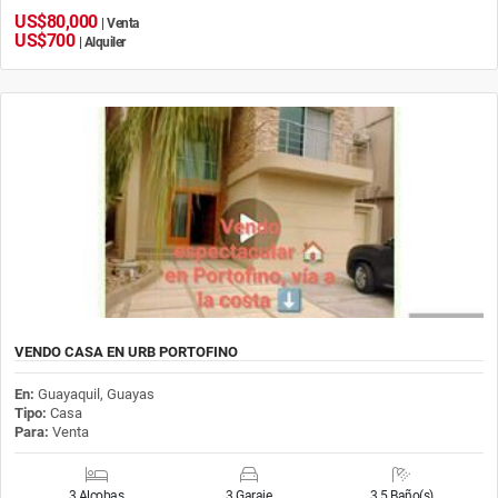
US$80,000
| Venta
US$700
| Alquiler
VENDO CASA EN URB PORTOFINO
En:
Guayaquil, Guayas
Tipo:
Casa
Para:
Venta
3 Alcobas
3 Garaje
3.5 Baño(s)